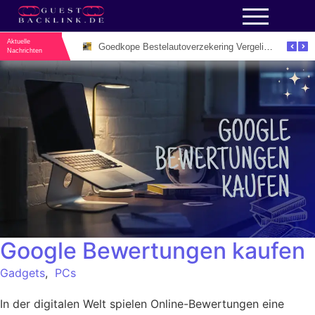
Aktuelle
Unieke Evenementenlocaties Utrecht Voor Inspirerende Zakelijke Bijeenkomsten
Goedkope Bestelautoverzekering Vergelijken: De Slimme Manier om Zakelijk Geld te Besparen
Nachrichten
Google Bewertungen kaufen
Gadgets
,
PCs
In der digitalen Welt spielen Online-Bewertungen eine