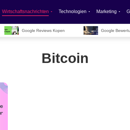
Wirtschaftsnachrichten
Technologien
Marketing
G
Google Reviews Kopen
Google Bewert
Bitcoin