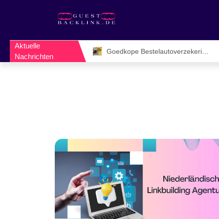
Aktuelle
Unieke Evenementenlocaties Utrecht Voor Inspirerende Zakelijke Bijeenkomsten
Goedkope Bestelautoverzekering Vergelijken: De Slimme Manier om Zakelijk Geld te Besparen
Nachrichten