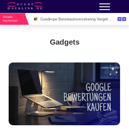
Aktuelle
Unieke Evenementenlocaties Utrecht Voor Inspirerende Zakelijke Bijeenkomsten
Goedkope Bestelautoverzekering Vergelijken: De Slimme Manier om Zakelijk Geld te Besparen
Nachrichten
Gadgets