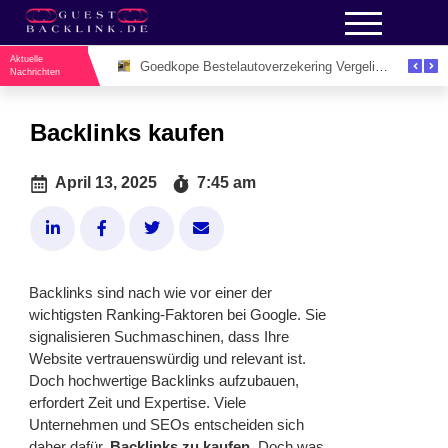
Aktuelle
Goedkope Bestelautoverzekering Vergelijken: De Slimme Manier om Zakelijk Geld te Besparen
Google Revi
Nachrichten
Backlinks kaufen
April 13, 2025
7:45 am
Backlinks sind nach wie vor einer der
wichtigsten Ranking-Faktoren bei Google. Sie
signalisieren Suchmaschinen, dass Ihre
Website vertrauenswürdig und relevant ist.
Doch hochwertige Backlinks aufzubauen,
erfordert Zeit und Expertise. Viele
Unternehmen und SEOs entscheiden sich
daher dafür,
Backlinks zu kaufen
. Doch was