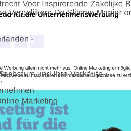
recht Voor Inspirerende Zakelijke 
g Vergelijken: De Slimme Manier om
idend für die Unternehmenswerbung
erlanden
sche Werbung allein nicht mehr aus. Online Marketing ermögl
t
wachstum und Ihre Verkäufe
 Reichweite zu maximieren und messbare Ergebnisse zu erzi
?
ternehmen
line Marketing